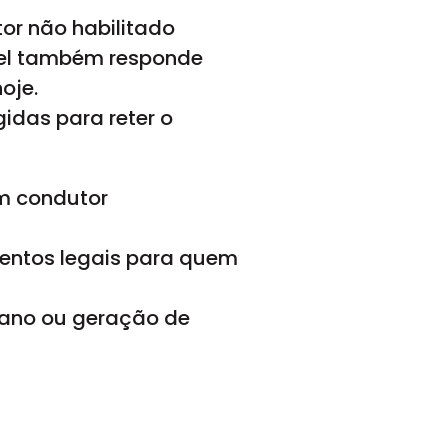
tor não habilitado
vel também responde
oje.
idas para reter o
um condutor
mentos legais para quem
 dano ou geração de