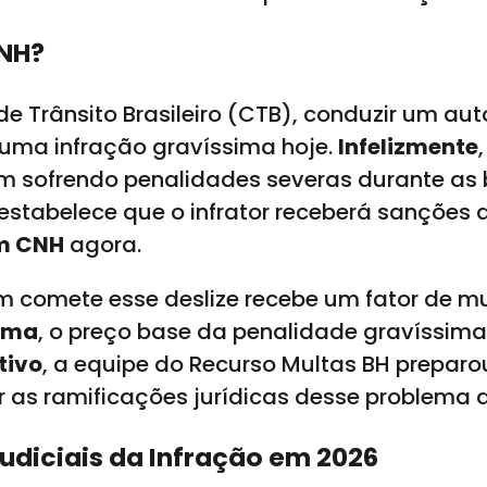
CNH?
e Trânsito Brasileiro (CTB), conduzir um au
i uma infração gravíssima hoje.
Infelizmente
 sofrendo penalidades severas durante as bl
B estabelece que o infrator receberá sanções 
m CNH
agora.
em comete esse deslize recebe um fator de mu
rma
, o preço base da penalidade gravíssima
tivo
, a equipe do Recurso Multas BH prepar
r as ramificações jurídicas desse problema 
udiciais da Infração em 2026