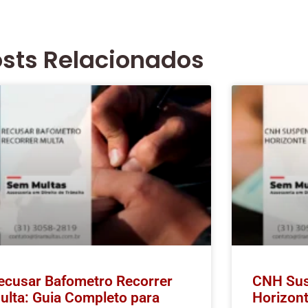
osts Relacionados
ecusar Bafometro Recorrer
CNH Sus
ulta: Guia Completo para
Horizon