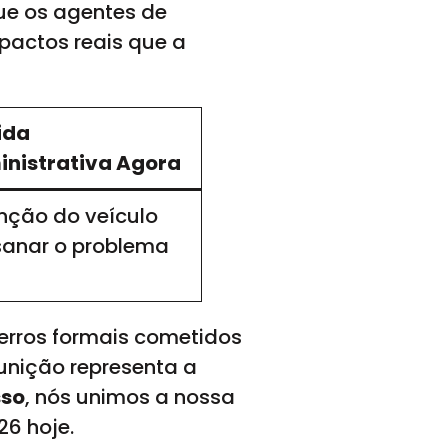
ue os agentes de
pactos reais que a
ida
nistrativa Agora
nção do veículo
sanar o problema
erros formais cometidos
unição representa a
sso
, nós unimos a nossa
26 hoje.