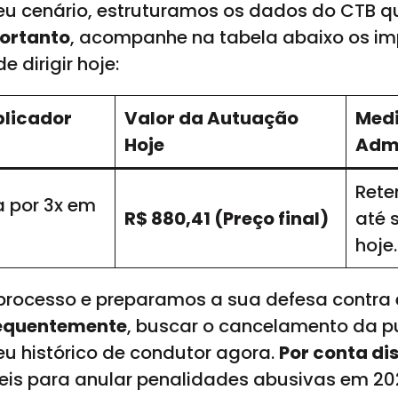
seu cenário, estruturamos os dados do CTB q
ortanto
, acompanhe na tabela abaixo os im
e dirigir hoje:
plicador
Valor da Autuação
Med
Hoje
Admi
Rete
a por 3x em
R$ 880,41 (Preço final)
até 
hoje.
 processo e preparamos a sua defesa contra 
equentemente
, buscar o cancelamento da p
eu histórico de condutor agora.
Por conta di
eis para anular penalidades abusivas em 20