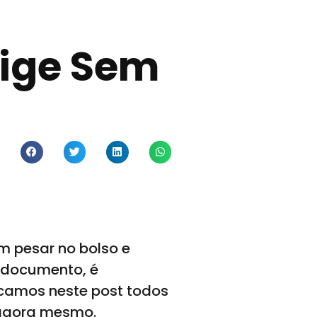
ige Sem
em pesar no bolso e
m documento, é
licamos neste post todos
 agora mesmo.