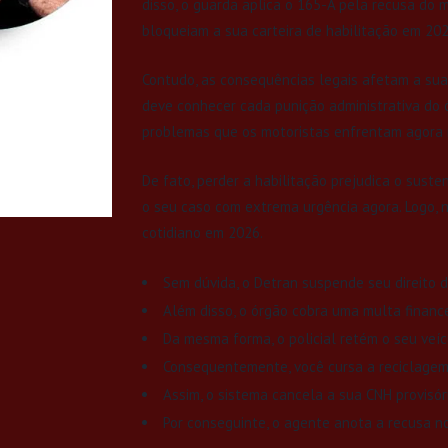
disso, o guarda aplica o 165-A pela recusa do 
bloqueiam a sua carteira de habilitação em 202
Contudo, as consequências legais afetam a sua
deve conhecer cada punição administrativa do ór
problemas que os motoristas enfrentam agora
De fato, perder a habilitação prejudica o suste
o seu caso com extrema urgência agora. Logo, 
cotidiano em 2026.
Sem dúvida, o Detran suspende seu direito de 
Além disso, o órgão cobra uma multa finance
Da mesma forma, o policial retém o seu veícu
Consequentemente, você cursa a reciclagem
Assim, o sistema cancela a sua CNH provisóri
Por conseguinte, o agente anota a recusa 