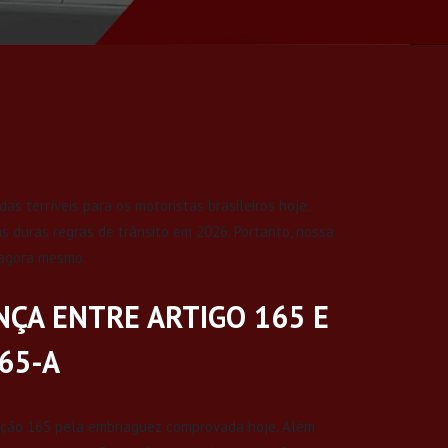
as terríveis para os motoristas brasileiros hoje.
 duras regras de trânsito em 2026. Portanto, nossa
 agora mesmo.
NÇA ENTRE ARTIGO 165 E
65-A
fração 165 pela embriaguez comprovada hoje. Além