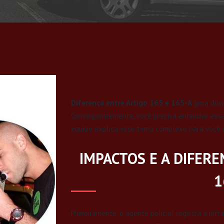
Diferença entre Artigo 165 e 165-A
gera dúvid
Consequentemente, você precisa entender essas
equipe explica esse tema complexo para você
IMPACTOS E A DIFERE
1
Primeiramente, o agente policial registra a in