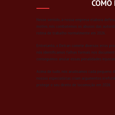
COMO 
Nesse sentido, a nossa empresa elabora defesa
motivo, nós combatemos os abusos das autorida
rotina de trabalho normalmente em 2026.
Entretanto, o Detran comete diversos erros pro
nós identificamos falhas formais nos document
conseguimos anular essas penalidades injustas
Acima de tudo, nós analisamos cada pequeno de
nossos especialistas criam argumentos irrefutá
protege o seu direito de locomoção em 2026.