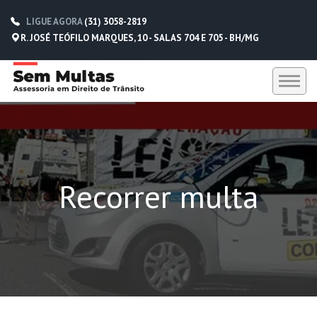
LIGUE AGORA
(31) 3058-2819
R. JOSÉ TEÓFILO MARQUES, 10 - SALAS 704 E 705 - BH/MG
HOME
SEM MULTAS
Recorrer multa
DEPOIMENTOS
CONTATO
(31) 3058-2819
(31) 98229-5662
(31) 98752-0612