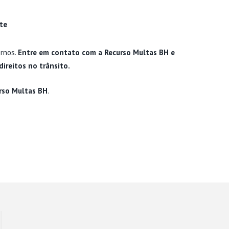
s
te
ornos.
Entre em contato com a Recurso Multas BH e
ireitos no trânsito.
rso Multas BH
.