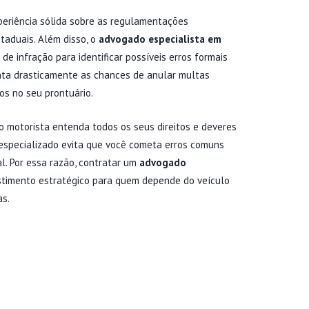
periência sólida sobre as regulamentações
staduais. Além disso, o
advogado especialista em
e infração para identificar possíveis erros formais
nta drasticamente as chances de anular multas
os no seu prontuário.
o motorista entenda todos os seus direitos e deveres
 especializado evita que você cometa erros comuns
l. Por essa razão, contratar um
advogado
timento estratégico para quem depende do veículo
as.
ADO ESPECIALISTA EM
EM CASOS GRAVES