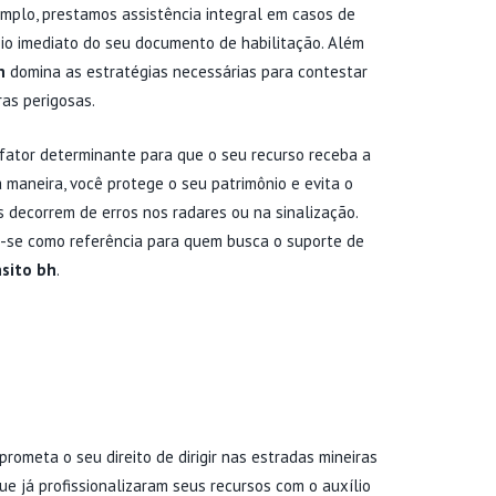
emplo, prestamos assistência integral em casos de
io imediato do seu documento de habilitação. Além
h
domina as estratégias necessárias para contestar
as perigosas.
 fator determinante para que o seu recurso receba a
 maneira, você protege o seu patrimônio e evita o
decorrem de erros nos radares ou na sinalização.
a-se como referência para quem busca o suporte de
sito bh
.
ES DE TRÂNSITO EM BELO
NTE AGORA
rometa o seu direito de dirigir nas estradas mineiras
ue já profissionalizaram seus recursos com o auxílio