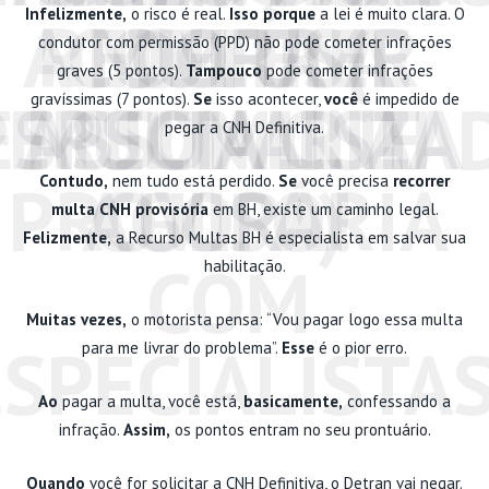
Infelizmente,
o risco é real.
Isso porque
a lei é muito clara. O
A MULTA (E
RECORRER
COM UM
DEFESA
condutor com permissão (PPD) não pode cometer infrações
graves (5 pontos).
Tampouco
pode cometer infrações
PERSONALIZA
ESPECIALISTA
ASSUMIR A
MULTA CNH
gravíssimas (7 pontos).
Se
isso acontecer,
você
é impedido de
pegar a CNH Definitiva.
PROVISÓRIA
AGORA!
CULPA)
Contudo,
nem tudo está perdido.
Se
você precisa
recorrer
multa CNH provisória
em BH, existe um caminho legal.
Felizmente,
a Recurso Multas BH é especialista em salvar sua
COM
habilitação.
Muitas vezes,
o motorista pensa: “Vou pagar logo essa multa
ESPECIALISTA
para me livrar do problema”.
Esse
é o pior erro.
Ao
pagar a multa, você está,
basicamente,
confessando a
infração.
Assim,
os pontos entram no seu prontuário.
Quando
você for solicitar a CNH Definitiva, o Detran vai negar.