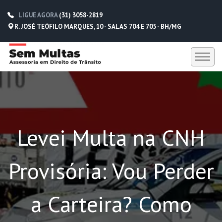
LIGUE AGORA
(31) 3058-2819
R. JOSÉ TEÓFILO MARQUES, 10 - SALAS 704 E 705 - BH/MG
HOME
SEM MULTAS
Levei Multa na CNH
DEPOIMENTOS
CONTATO
Provisória: Vou Perder
(31) 3058-2819
(31) 98229-5662
a Carteira? Como
(31) 98752-0612