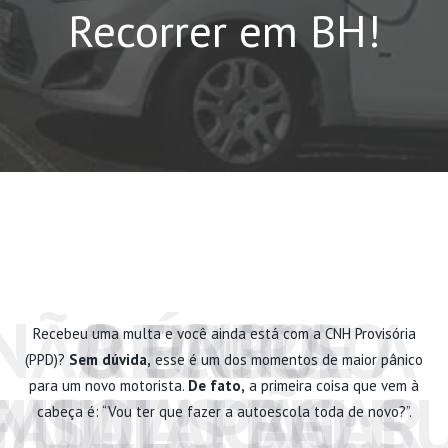
Recorrer em BH!
NÃO PAGUE A
O ERRO
A ÚNICA
RECURSO
Recebeu uma multa e você ainda está com a CNH Provisória
(PPD)?
Sem dúvida,
esse é um dos momentos de maior pânico
para um novo motorista.
De fato,
a primeira coisa que vem à
MULTAS BH: S
FATAL: PAGAR
MULTA! FALE
SOLUÇÃO:
cabeça é: “Vou ter que fazer a autoescola toda de novo?”.