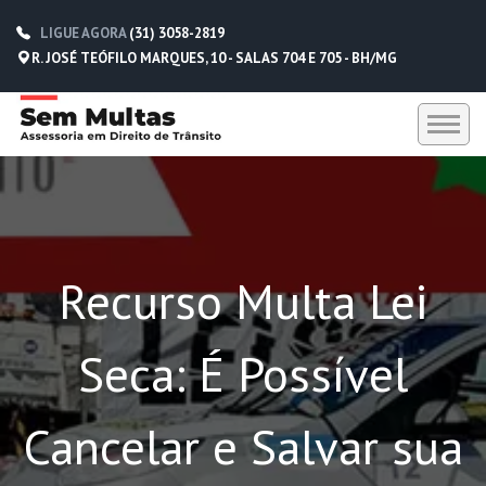
LIGUE AGORA
(31) 3058-2819
R. JOSÉ TEÓFILO MARQUES, 10 - SALAS 704 E 705 - BH/MG
HOME
SEM MULTAS
Recurso Multa Lei
DEPOIMENTOS
CONTATO
Seca: É Possível
(31) 3058-2819
(31) 98229-5662
Cancelar e Salvar sua
(31) 98752-0612