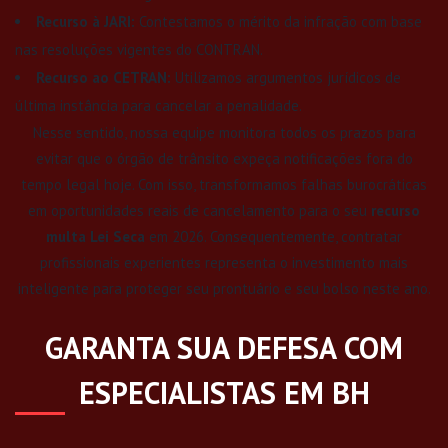
Recurso à JARI:
Contestamos o mérito da infração com base
nas resoluções vigentes do CONTRAN.
Recurso ao CETRAN:
Utilizamos argumentos jurídicos de
última instância para cancelar a penalidade.
Nesse sentido, nossa equipe monitora todos os prazos para
evitar que o órgão de trânsito expeça notificações fora do
tempo legal hoje. Com isso, transformamos falhas burocráticas
em oportunidades reais de cancelamento para o seu
recurso
multa Lei Seca
em 2026. Consequentemente, contratar
profissionais experientes representa o investimento mais
inteligente para proteger seu prontuário e seu bolso neste ano.
GARANTA SUA DEFESA COM
ESPECIALISTAS EM BH