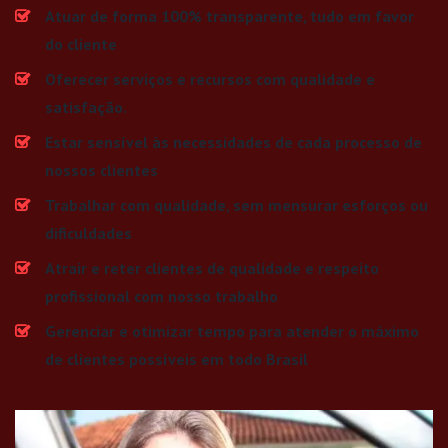
Atuar de forma 100% transparente, tudo em favor
do cliente
Oferecer serviços e recursos com qualidade e
satisfação.
Estar sensível às necessidades de cada processo de
nossos clientes
Trabalhar com qualidade, sem mensurar esforços ou
dificuldades
Atrair e reter clientes de qualidade e respeito
profissional com nosso trabalho
Gerenciar e otimizar tempo para atender o máximo
de clientes possíveis em todo Brasil