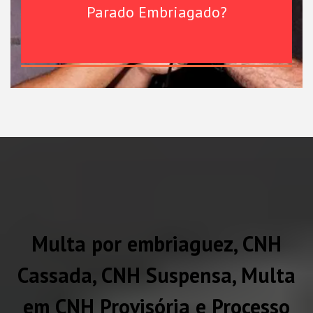
Parado Embriagado?
Multa por embriaguez, CNH
Cassada, CNH Suspensa, Multa
em CNH Provisória e Processo