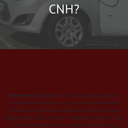
CNH?
Recurso multa Lei Seca
representa a sua defesa definitiva
contra penalidades severas e a suspensão da carteira hoje.
Atualmente, receber uma autuação por embriaguez gera um
prejuízo de R$ 2.934,70 e retira o seu direito de dirigir em 2026.
A Recurso Multas BH oferece a expertise necessária para