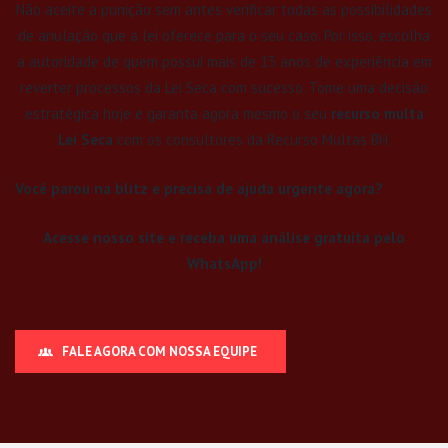
Não aceite a punição sem antes verificar todas as possibilidades
de anulação que a lei oferece para o seu caso. Por isso, escolha
a autoridade de quem possui mais de 13 anos de experiência em
reverter processos da Lei Seca com sucesso. Tome uma decisão
estratégica hoje e garanta agora mesmo o seu
recurso multa
Lei Seca
com os consultores da Recurso Multas BH.
Você parou na blitz e precisa de ajuda urgente agora?
Acesse nosso site e receba uma análise gratuita pelo
WhatsApp!
FALE AGORA COM NOSSA EQUIPE