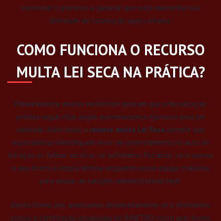
contestar o processo e garantir que você mantenha sua
liberdade de locomoção agora mesmo.
COMO FUNCIONA O RECURSO
MULTA LEI SECA NA PRÁTICA?
Primeiramente, muitos motoristas ignoram que a fiscalização
precisa seguir ritos legais extremamente rigorosos para ter
validade. Além disso, o
recurso multa Lei Seca
permite que
especialistas identifiquem erros de preenchimento no auto de
infração ou falhas técnicas no bafômetro. Portanto, você exerce
o seu direito à ampla defesa enquanto nossa equipe trabalha
para anular as sanções administrativas hoje.
Dessa forma, nós analisamos detalhadamente se o etilômetro
possui a certificação atualizada do INMETRO neste ano. Assim,