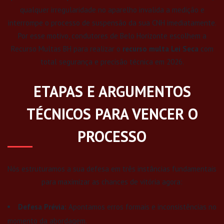
qualquer irregularidade no aparelho invalida a medição e
interrompe o processo de suspensão da sua CNH imediatamente.
Por esse motivo, condutores de Belo Horizonte escolhem a
Recurso Multas BH para realizar o
recurso multa Lei Seca
com
total segurança e precisão técnica em 2026.
ETAPAS E ARGUMENTOS
TÉCNICOS PARA VENCER O
PROCESSO
Nós estruturamos a sua defesa em três instâncias fundamentais
para maximizar as chances de vitória agora:
Defesa Prévia:
Apontamos erros formais e inconsistências no
momento da abordagem.