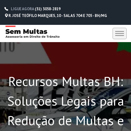
LIGUE AGORA
(31) 3058-2819
R. JOSÉ TEÓFILO MARQUES, 10 - SALAS 704 E 705 - BH/MG
HOME
SEM MULTAS
Recursos Multas BH:
DEPOIMENTOS
CONTATO
Soluções Legais para
(31) 3058-2819
(31) 98229-5662
Redução de Multas e
(31) 98752-0612