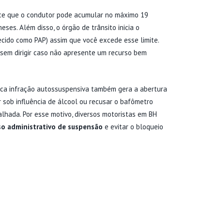
lece que o condutor pode acumular no máximo 19
ses. Além disso, o órgão de trânsito inicia o
cido como PAP) assim que você excede esse limite.
s sem dirigir caso não apresente um recurso bem
ica infração autossuspensiva também gera a abertura
r sob influência de álcool ou recusar o bafômetro
hada. Por esse motivo, diversos motoristas em BH
so administrativo de suspensão
e evitar o bloqueio
TEÇÃO DO SEU DIREITO DE
RIGIR