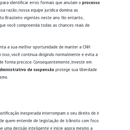
ara identificar erros formais que anulam o
processo
ssa razão, nossa equipe jurídica domina as
o Brasileiro vigentes neste ano. No entanto,
ue você compreenda todas as chances reais de
senta a sua melhor oportunidade de manter a CNH
 isso, você continua dirigindo normalmente e evita a
 de forma precoce. Consequentemente, investir em
dministrativo de suspensão
protege sua liberdade
esmo.
URSO MULTAS BH AGORA
tificação inesperada interrompam o seu direito de ir
e de quem entende de legislação de trânsito com foco
e uma decisão inteligente e inicie agora mesmo a