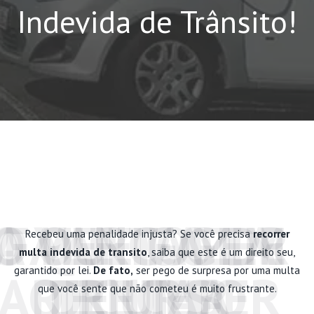
Indevida de Trânsito!
O QUE FAZER
O PERIGO DE
A VANTAGEM
FALE COM A
Recebeu uma penalidade injusta? Se você precisa
recorrer
multa indevida de transito
, saiba que este é um direito seu,
garantido por lei.
De fato,
ser pego de surpresa por uma multa
AO RECEBER
RECURSO
TENTAR
DE UMA
que você sente que não cometeu é muito frustrante.