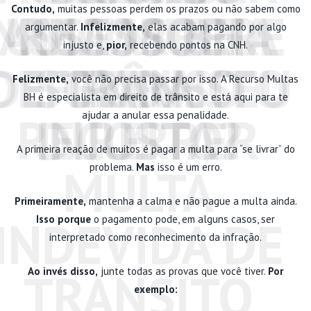
Contudo,
muitas pessoas perdem os prazos ou não sabem como
MULTAS BH E
ASSESSORIA
UMA MULTA
RECORRER
argumentar.
Infelizmente,
elas acabam pagando por algo
injusto e,
pior,
recebendo pontos na CNH.
DEFENDA SEU
DE TRÂNSITO
SOZINHO
PARA
Felizmente,
você não precisa passar por isso. A Recurso Multas
BH é especialista em direito de trânsito e está aqui para te
RECORRER
INJUSTA?
DIREITO!
ajudar a anular essa penalidade.
A primeira reação de muitos é pagar a multa para “se livrar” do
MULTA
problema.
Mas
isso é um erro.
Primeiramente,
mantenha a calma e não pague a multa ainda.
INDEVIDA DE
Isso porque
o pagamento pode, em alguns casos, ser
interpretado como reconhecimento da infração.
TRANSITO
Ao invés disso,
junte todas as provas que você tiver.
Por
exemplo: