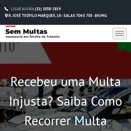
LIGUE AGORA
(31) 3058-2819
R. JOSÉ TEÓFILO MARQUES, 10 - SALAS 704 E 705 - BH/MG
HOME
SEM MULTAS
Recebeu uma Multa
DEPOIMENTOS
CONTATO
Injusta? Saiba Como
(31) 3058-2819
(31) 98229-5662
Recorrer Multa
(31) 98752-0612