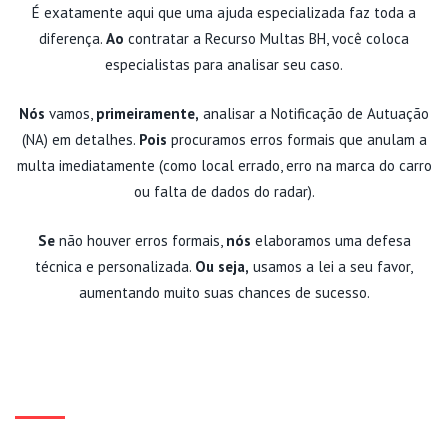
É exatamente aqui que uma ajuda especializada faz toda a
diferença.
Ao
contratar a Recurso Multas BH, você coloca
especialistas para analisar seu caso.
Nós
vamos,
primeiramente,
analisar a Notificação de Autuação
(NA) em detalhes.
Pois
procuramos erros formais que anulam a
multa imediatamente (como local errado, erro na marca do carro
ou falta de dados do radar).
Se
não houver erros formais,
nós
elaboramos uma defesa
técnica e personalizada.
Ou seja,
usamos a lei a seu favor,
aumentando muito suas chances de sucesso.
NÃO DEIXE UMA MULTA VIRAR
PONTOS NA CNH