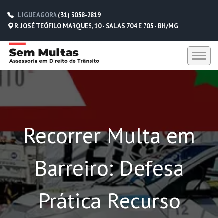
LIGUE AGORA
(31) 3058-2819
R. JOSÉ TEÓFILO MARQUES, 10 - SALAS 704 E 705 - BH/MG
HOME
SEM MULTAS
Recorrer Multa em
DEPOIMENTOS
CONTATO
Barreiro: Defesa
(31) 3058-2819
(31) 98229-5662
Prática Recurso
(31) 98752-0612