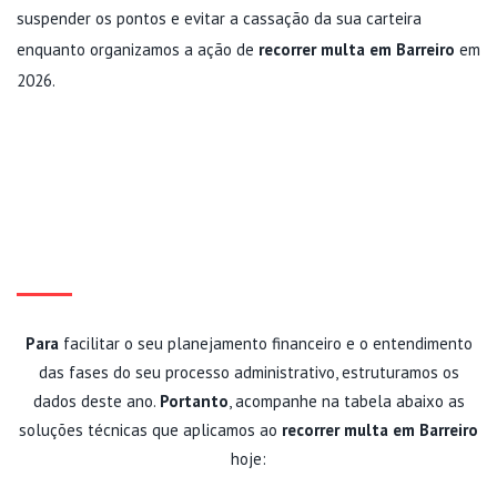
suspender os pontos e evitar a cassação da sua carteira
enquanto organizamos a ação de
recorrer multa em Barreiro
em
2026.
RECORRER MULTA EM
BARREIRO: TABELA DE
r
INSTÂNCIAS E FASES DO
RECURSO DE TRÂNSITO
í
Para
facilitar o seu planejamento financeiro e o entendimento
das fases do seu processo administrativo, estruturamos os
dados deste ano.
Portanto
, acompanhe na tabela abaixo as
i
soluções técnicas que aplicamos ao
recorrer multa em Barreiro
hoje: