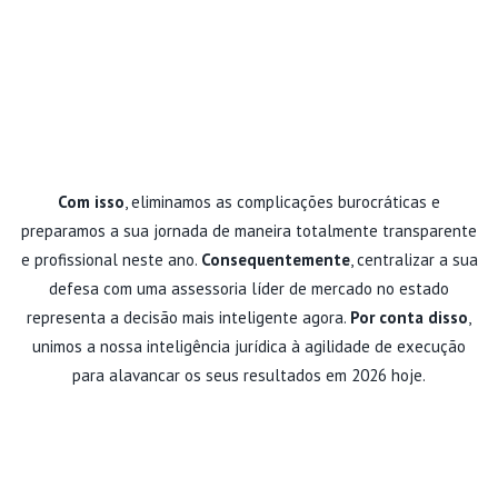
.
Com isso
, eliminamos as complicações burocráticas e
preparamos a sua jornada de maneira totalmente transparente
e profissional neste ano.
Consequentemente
, centralizar a sua
defesa com uma assessoria líder de mercado no estado
representa a decisão mais inteligente agora.
Por conta disso
,
unimos a nossa inteligência jurídica à agilidade de execução
para alavancar os seus resultados em 2026 hoje.
REGULARIZE O SEU
PRONTUÁRIO E PROTEJA O SEU