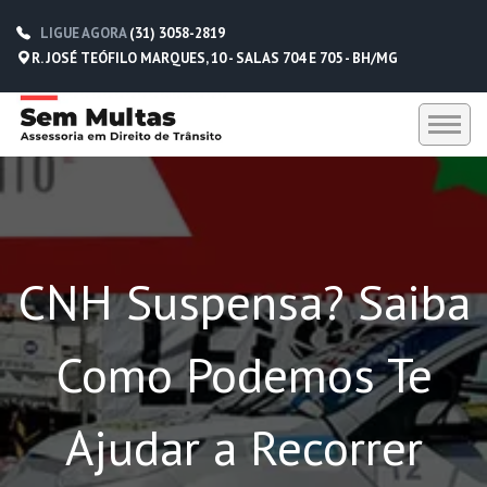
LIGUE AGORA
(31) 3058-2819
R. JOSÉ TEÓFILO MARQUES, 10 - SALAS 704 E 705 - BH/MG
HOME
SEM MULTAS
CNH Suspensa? Saiba
DEPOIMENTOS
CONTATO
Como Podemos Te
(31) 3058-2819
(31) 98229-5662
Ajudar a Recorrer
(31) 98752-0612