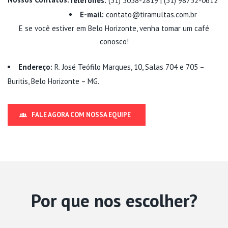
Telefones:
(31) 3058-2819 | (31) 98752-0612
E-mail:
contato@tiramultas.com.br
E se você estiver em Belo Horizonte, venha tomar um café
conosco!
Endereço:
R. José Teófilo Marques, 10, Salas 704 e 705 –
Buritis, Belo Horizonte – MG.
FALE AGORA COM NOSSA EQUIPE
Por que nos escolher?