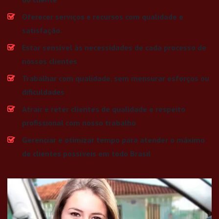
Oferecer serviços e recursos com qualidade e
satisfação.
Estar sensível às necessidades de cada processo de
nossos clientes
Trabalhar com qualidade, sem mensurar esforços ou
dificuldades
Atrair e reter clientes de qualidade e respeito
profissional com nosso trabalho
Gerenciar e otimizar tempo para atender o máximo
de clientes possíveis em todo Brasil