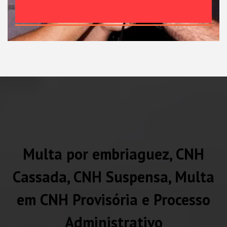
Multa por embriaguez, CNH
Cassada, CNH Suspensa, Multa
em CNH Provisória e Processo
Administrativo