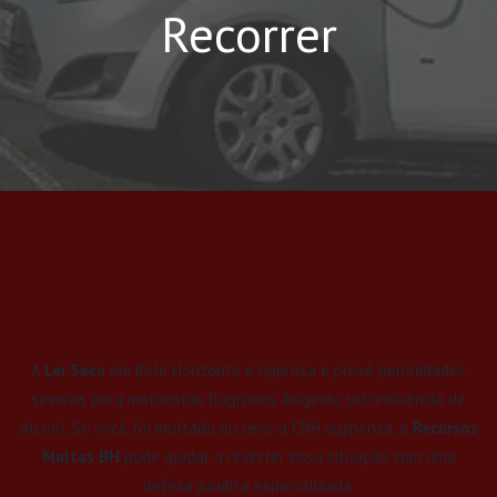
Recorrer
A
Lei Seca
em Belo Horizonte é rigorosa e prevê penalidades
severas para motoristas flagrados dirigindo sob influência de
álcool. Se você foi multado ou teve a CNH suspensa, a
Recursos
Multas BH
pode ajudar a reverter essa situação com uma
defesa jurídica especializada.