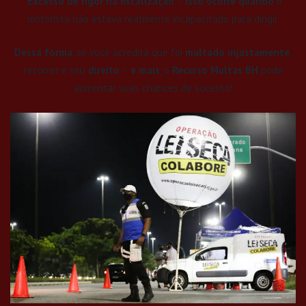
Excesso de rigor na fiscalização
–
Isso ocorre quando
o
motorista não estava realmente incapacitado para dirigir.
Dessa forma
, se você acredita que foi
multado injustamente
,
recorrer é seu
direito
–
e mais
, o
Recurso Multas BH
pode
aumentar suas chances de sucesso!