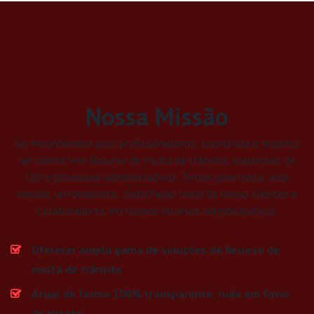
Nossa Missão
Ser reconhecidos pelo profissionalismo, excelência e respeito
ao cliente wm Recurso de multa de trânsito, suspensão de
Cnh e processos administrativos. Temos uma meta, uma
missão, um propósito...Satisfação total de nosso clientes e
colaboradores em nossos recursos administrativos
Oferecer ampla gama de soluções de Recurso de
multa de trânsito
Atuar de forma 100% transparente, tudo em favor
do cliente