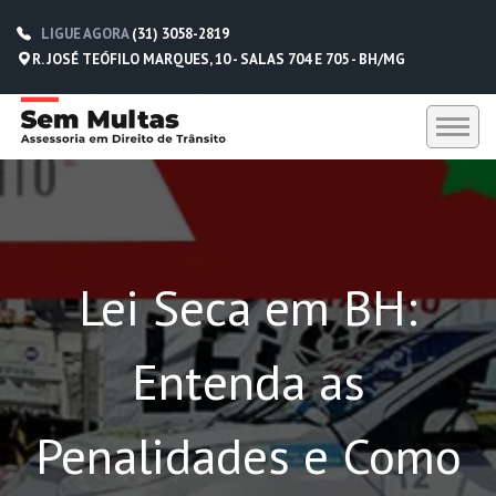
LIGUE AGORA
(31) 3058-2819
R. JOSÉ TEÓFILO MARQUES, 10 - SALAS 704 E 705 - BH/MG
HOME
SEM MULTAS
Lei Seca em BH:
DEPOIMENTOS
CONTATO
Entenda as
(31) 3058-2819
(31) 98229-5662
Penalidades e Como
(31) 98752-0612