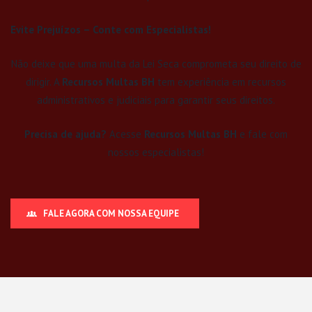
Evite Prejuízos – Conte com Especialistas!
Não deixe que uma multa da Lei Seca comprometa seu direito de
dirigir. A
Recursos Multas BH
tem experiência em recursos
administrativos e judiciais para garantir seus direitos.
Precisa de ajuda?
Acesse
Recursos Multas BH
e fale com
nossos especialistas!
FALE AGORA COM NOSSA EQUIPE