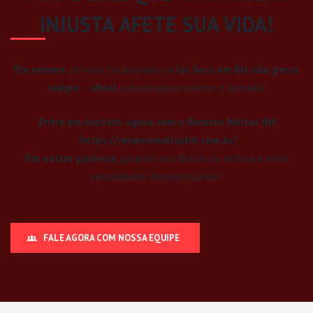
INJUSTA AFETE SUA VIDA!
Em resumo
, se você foi autuado na
Lei Seca em BH
,
não perca
tempo
–
afinal
, o prazo para recorrer é limitado!
Entre em contato agora com o Recurso Multas BH:
https://recursomultasbh.com.br/
Em outras palavras
, garanta seu direito de defesa e evite
penalidades desnecessárias!
FALE AGORA COM NOSSA EQUIPE