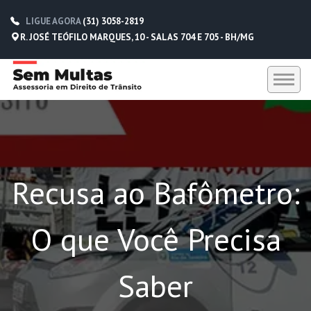
LIGUE AGORA
(31) 3058-2819
R. JOSÉ TEÓFILO MARQUES, 10 - SALAS 704 E 705 - BH/MG
HOME
SEM MULTAS
Recusa ao Bafômetro:
DEPOIMENTOS
CONTATO
O que Você Precisa
(31) 3058-2819
(31) 98229-5662
Saber
(31) 98752-0612