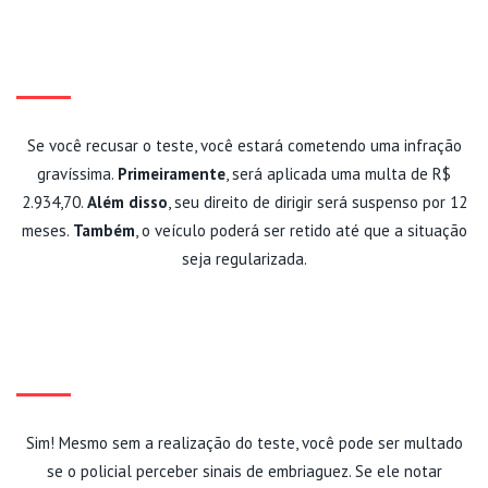
VOCÊ SE RECUSA A FAZER O
BAFÔMETRO?
Se você recusar o teste, você estará cometendo uma infração
gravíssima.
Primeiramente
, será aplicada uma multa de R$
2.934,70.
Além disso
, seu direito de dirigir será suspenso por 12
meses.
Também
, o veículo poderá ser retido até que a situação
seja regularizada.
POSSO SER MULTADO MESMO
SEM O BAFÔMETRO?
Sim! Mesmo sem a realização do teste, você pode ser multado
se o policial perceber sinais de embriaguez. Se ele notar