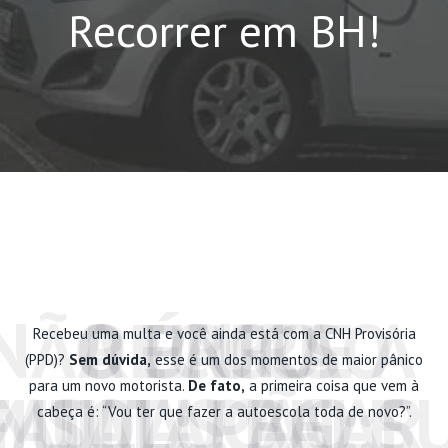
Recorrer em BH!
NÃO PAGUE A
O ERRO
A ÚNICA
RECURSO
Recebeu uma multa e você ainda está com a CNH Provisória
(PPD)?
Sem dúvida,
esse é um dos momentos de maior pânico
para um novo motorista.
De fato,
a primeira coisa que vem à
MULTAS BH: S
FATAL: PAGAR
MULTA! FALE
SOLUÇÃO:
cabeça é: “Vou ter que fazer a autoescola toda de novo?”.