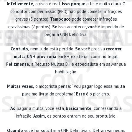
Infelizmente,
o risco é real.
Isso porque
a lei é muito clara. O
A MULTA (E
RECORRER
COM UM
DEFESA
condutor com permissão (PPD) não pode cometer infrações
graves (5 pontos).
Tampouco
pode cometer infrações
PERSONALIZA
ESPECIALISTA
ASSUMIR A
MULTA CNH
gravíssimas (7 pontos).
Se
isso acontecer,
você
é impedido de
pegar a CNH Definitiva.
PROVISÓRIA
AGORA!
CULPA)
Contudo,
nem tudo está perdido.
Se
você precisa
recorrer
multa CNH provisória
em BH, existe um caminho legal.
Felizmente,
a Recurso Multas BH é especialista em salvar sua
COM
habilitação.
Muitas vezes,
o motorista pensa: “Vou pagar logo essa multa
ESPECIALISTA
para me livrar do problema”.
Esse
é o pior erro.
Ao
pagar a multa, você está,
basicamente,
confessando a
infração.
Assim,
os pontos entram no seu prontuário.
Quando
você for solicitar a CNH Definitiva, o Detran vai negar.