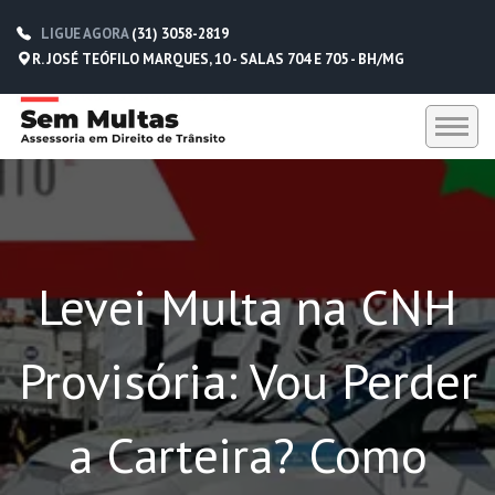
LIGUE AGORA
(31) 3058-2819
R. JOSÉ TEÓFILO MARQUES, 10 - SALAS 704 E 705 - BH/MG
HOME
SEM MULTAS
Levei Multa na CNH
DEPOIMENTOS
CONTATO
Provisória: Vou Perder
(31) 3058-2819
(31) 98229-5662
a Carteira? Como
(31) 98752-0612