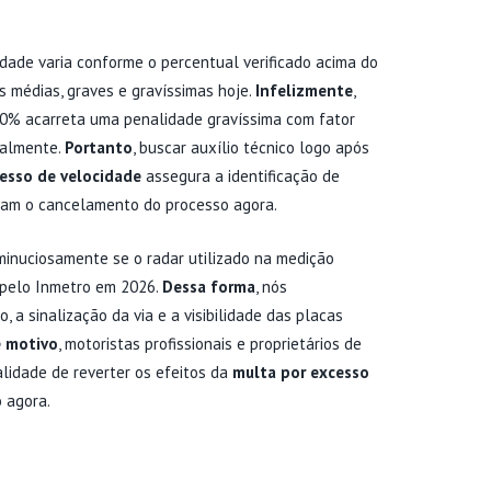
dade varia conforme o percentual verificado acima do
es médias, graves e gravíssimas hoje.
Infelizmente
,
50% acarreta uma penalidade gravíssima com fator
ualmente.
Portanto
, buscar auxílio técnico logo após
esso de velocidade
assegura a identificação de
itam o cancelamento do processo agora.
minuciosamente se o radar utilizado na medição
a pelo Inmetro em 2026.
Dessa forma
, nós
a sinalização da via e a visibilidade das placas
e motivo
, motoristas profissionais e proprietários de
lidade de reverter os efeitos da
multa por excesso
 agora.
ECURSO DE TRÂNSITO