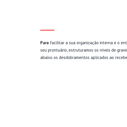
CLASSIFICAÇÃO E IM
R
Para
facilitar a sua organização interna e o e
seu prontuário, estruturamos os níveis de grav
abaixo os desdobramentos aplicados ao receb