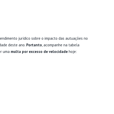
PACTO DAS INFRAÇÕES DE
e
r
o
r
a
n
ADAR
c
v
t
e
i
u
ntendimento jurídico sobre o impacto das autuações no
idade deste ano.
Portanto
, acompanhe na tabela
n
d
a
er uma
multa por excesso de velocidade
hoje:
t
a
ç
u
d
ã
a
e
o
l
d
e
A
a
P
c
I
e
i
n
n