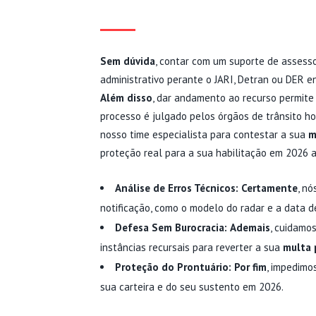
ESPECIALI
Sem dúvida
, contar com um suporte de assess
administrativo perante o JARI, Detran ou DER e
Além disso
, dar andamento ao recurso permite
processo é julgado pelos órgãos de trânsito ho
nosso time especialista para contestar a sua
m
proteção real para a sua habilitação em 2026 
Análise de Erros Técnicos:
Certamente
, nó
notificação, como o modelo do radar e a data de
Defesa Sem Burocracia:
Ademais
, cuidamo
instâncias recursais para reverter a sua
multa 
Proteção do Prontuário:
Por fim
, impedimo
sua carteira e do seu sustento em 2026.
MULTA POR EXCESSO D