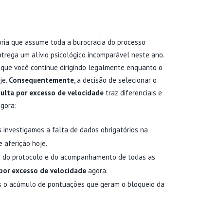
ZADO EM 2026
oria que assume toda a burocracia do processo
ntrega um alívio psicológico incomparável neste ano.
 que você continue dirigindo legalmente enquanto o
je.
Consequentemente
, a decisão de selecionar o
ulta por excesso de velocidade
traz diferenciais e
agora:
s investigamos a falta de dados obrigatórios na
 aferição hoje.
s do protocolo e do acompanhamento de todas as
por excesso de velocidade
agora.
s o acúmulo de pontuações que geram o bloqueio da
E VELOCIDADE: TABELA DE
P
G
P