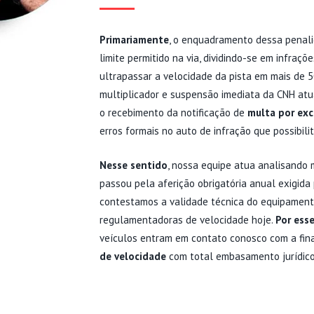
Primariamente
, o enquadramento dessa penali
limite permitido na via, dividindo-se em infraçõ
ultrapassar a velocidade da pista em mais de 
multiplicador e suspensão imediata da CNH at
o recebimento da notificação de
multa por exc
erros formais no auto de infração que possibil
Nesse sentido
, nossa equipe atua analisando 
passou pela aferição obrigatória anual exigid
contestamos a validade técnica do equipamento, 
regulamentadoras de velocidade hoje.
Por ess
veículos entram em contato conosco com a fina
de velocidade
com total embasamento jurídico
VANTAGENS DO R