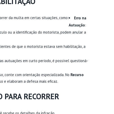
BILITAÇÃO
orrer da multa em certas situações, como:
Erro na
Autuação
:
culo ou a identificação do motorista, podem anular a
cientes de que o motorista estava sem habilitação, a
las autuações em curto período, é possível questioná-
o, conte com orientação especializada. No
Recurso
o e elaboram a defesa mais eficaz.
O PARA RECORRER
ê recebe os detalhes da infração.