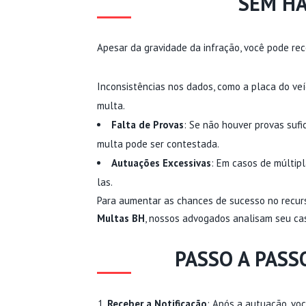
SEM HA
Apesar da gravidade da infração, você pode rec
Inconsistências nos dados, como a placa do veí
multa.
Falta de Provas
: Se não houver provas sufi
multa pode ser contestada.
Autuações Excessivas
: Em casos de múltip
las.
Para aumentar as chances de sucesso no recurs
Multas BH
, nossos advogados analisam seu cas
PASSO A PASS
Receber a Notificação
: Após a autuação, voc