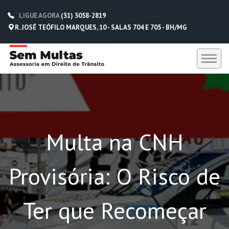
LIGUE AGORA
(31) 3058-2819
R. JOSÉ TEÓFILO MARQUES, 10 - SALAS 704 E 705 - BH/MG
HOME
SEM MULTAS
Multa na CNH
DEPOIMENTOS
CONTATO
Provisória: O Risco de
(31) 3058-2819
(31) 98229-5662
Ter que Recomeçar
(31) 98752-0612