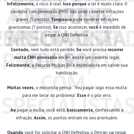
Infelizmente,
o risco é real.
Isso porque
a lei é muito clara. O
A MULTA (E
RECORRER
COM UM
DEFESA
condutor com permissão (PPD) não pode cometer infrações
graves (5 pontos).
Tampouco
pode cometer infrações
PERSONALIZA
ESPECIALISTA
ASSUMIR A
MULTA CNH
gravíssimas (7 pontos).
Se
isso acontecer,
você
é impedido de
pegar a CNH Definitiva.
PROVISÓRIA
AGORA!
CULPA)
Contudo,
nem tudo está perdido.
Se
você precisa
recorrer
multa CNH provisória
em BH, existe um caminho legal.
Felizmente,
a Recurso Multas BH é especialista em salvar sua
COM
habilitação.
Muitas vezes,
o motorista pensa: “Vou pagar logo essa multa
ESPECIALISTA
para me livrar do problema”.
Esse
é o pior erro.
Ao
pagar a multa, você está,
basicamente,
confessando a
infração.
Assim,
os pontos entram no seu prontuário.
Quando
você for solicitar a CNH Definitiva, o Detran vai negar.