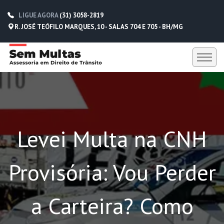
LIGUE AGORA
(31) 3058-2819
R. JOSÉ TEÓFILO MARQUES, 10 - SALAS 704 E 705 - BH/MG
HOME
SEM MULTAS
Levei Multa na CNH
DEPOIMENTOS
CONTATO
Provisória: Vou Perder
(31) 3058-2819
(31) 98229-5662
a Carteira? Como
(31) 98752-0612