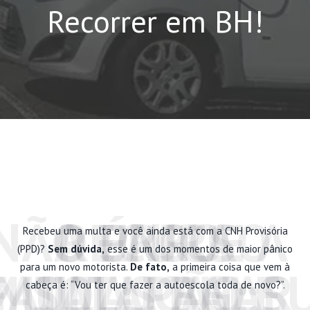
Recorrer em BH!
NÃO PAGUE A
O ERRO
A ÚNICA
RECURSO
Recebeu uma multa e você ainda está com a CNH Provisória
(PPD)?
Sem dúvida,
esse é um dos momentos de maior pânico
para um novo motorista.
De fato,
a primeira coisa que vem à
MULTAS BH: S
FATAL: PAGAR
MULTA! FALE
SOLUÇÃO:
cabeça é: “Vou ter que fazer a autoescola toda de novo?”.