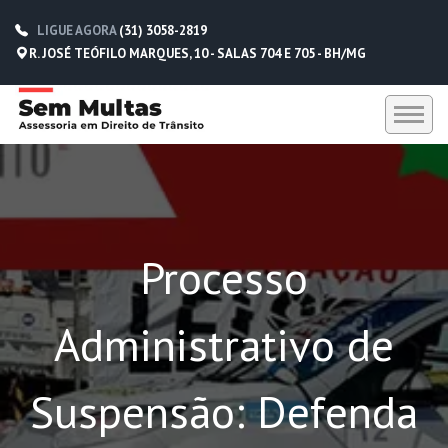
LIGUE AGORA
(31) 3058-2819
R. JOSÉ TEÓFILO MARQUES, 10 - SALAS 704 E 705 - BH/MG
HOME
SEM MULTAS
Processo
DEPOIMENTOS
CONTATO
Administrativo de
(31) 3058-2819
(31) 98229-5662
Suspensão: Defenda
(31) 98752-0612