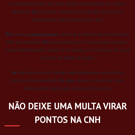
É exatamente aqui que uma ajuda especializada faz toda a
diferença.
Ao
contratar a Recurso Multas BH, você coloca
especialistas para analisar seu caso.
Nós
vamos,
primeiramente,
analisar a Notificação de Autuação
(NA) em detalhes.
Pois
procuramos erros formais que anulam a
multa imediatamente (como local errado, erro na marca do carro
ou falta de dados do radar).
Se
não houver erros formais,
nós
elaboramos uma defesa
técnica e personalizada.
Ou seja,
usamos a lei a seu favor,
aumentando muito suas chances de sucesso.
NÃO DEIXE UMA MULTA VIRAR
PONTOS NA CNH