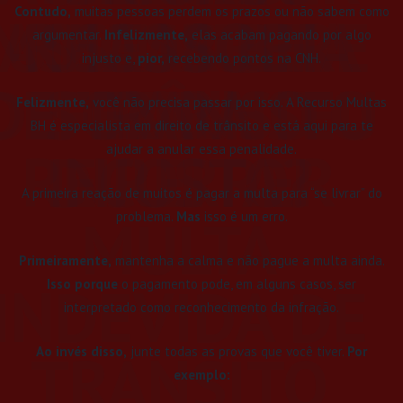
Contudo,
muitas pessoas perdem os prazos ou não sabem como
MULTAS BH E
ASSESSORIA
UMA MULTA
RECORRER
argumentar.
Infelizmente,
elas acabam pagando por algo
injusto e,
pior,
recebendo pontos na CNH.
DEFENDA SEU
DE TRÂNSITO
SOZINHO
PARA
Felizmente,
você não precisa passar por isso. A Recurso Multas
BH é especialista em direito de trânsito e está aqui para te
RECORRER
INJUSTA?
DIREITO!
ajudar a anular essa penalidade.
A primeira reação de muitos é pagar a multa para “se livrar” do
MULTA
problema.
Mas
isso é um erro.
Primeiramente,
mantenha a calma e não pague a multa ainda.
INDEVIDA DE
Isso porque
o pagamento pode, em alguns casos, ser
interpretado como reconhecimento da infração.
TRANSITO
Ao invés disso,
junte todas as provas que você tiver.
Por
exemplo: