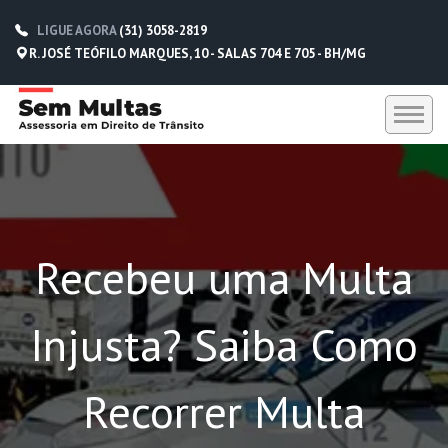
LIGUE AGORA
(31) 3058-2819
R. JOSÉ TEÓFILO MARQUES, 10 - SALAS 704 E 705 - BH/MG
HOME
SEM MULTAS
Recebeu uma Multa
DEPOIMENTOS
CONTATO
Injusta? Saiba Como
(31) 3058-2819
(31) 98229-5662
Recorrer Multa
(31) 98752-0612