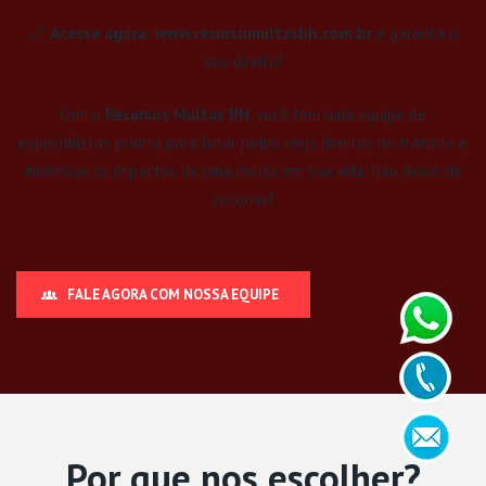
🔗
Acesse agora:
www.recursomultasbh.com.br
e garanta o
seu direito!
Com a
Recursos Multas BH
, você tem uma equipe de
especialistas pronta para lutar pelos seus direitos no trânsito e
minimizar os impactos de uma multa em sua vida. Não deixe de
recorrer!
FALE AGORA COM NOSSA EQUIPE
Por que nos escolher?