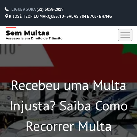
LIGUE AGORA
(31) 3058-2819
R. JOSÉ TEÓFILO MARQUES, 10 - SALAS 704 E 705 - BH/MG
HOME
SEM MULTAS
Recebeu uma Multa
DEPOIMENTOS
CONTATO
Injusta? Saiba Como
(31) 3058-2819
(31) 98229-5662
Recorrer Multa
(31) 98752-0612