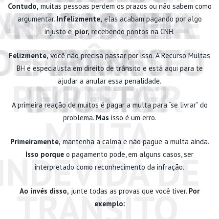
Contudo,
muitas pessoas perdem os prazos ou não sabem como
MULTAS BH E
ASSESSORIA
UMA MULTA
RECORRER
argumentar.
Infelizmente,
elas acabam pagando por algo
injusto e,
pior,
recebendo pontos na CNH.
DEFENDA SEU
DE TRÂNSITO
SOZINHO
PARA
Felizmente,
você não precisa passar por isso. A Recurso Multas
BH é especialista em direito de trânsito e está aqui para te
RECORRER
INJUSTA?
DIREITO!
ajudar a anular essa penalidade.
A primeira reação de muitos é pagar a multa para “se livrar” do
MULTA
problema.
Mas
isso é um erro.
Primeiramente,
mantenha a calma e não pague a multa ainda.
INDEVIDA DE
Isso porque
o pagamento pode, em alguns casos, ser
interpretado como reconhecimento da infração.
TRANSITO
Ao invés disso,
junte todas as provas que você tiver.
Por
exemplo: