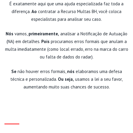
É exatamente aqui que uma ajuda especializada faz toda a
diferença.
Ao
contratar a Recurso Multas BH, você coloca
especialistas para analisar seu caso.
Nós
vamos,
primeiramente,
analisar a Notificação de Autuação
(NA) em detalhes.
Pois
procuramos erros formais que anulam a
multa imediatamente (como local errado, erro na marca do carro
ou falta de dados do radar).
Se
não houver erros formais,
nós
elaboramos uma defesa
técnica e personalizada.
Ou seja,
usamos a lei a seu favor,
aumentando muito suas chances de sucesso.
NÃO DEIXE UMA MULTA VIRAR
PONTOS NA CNH