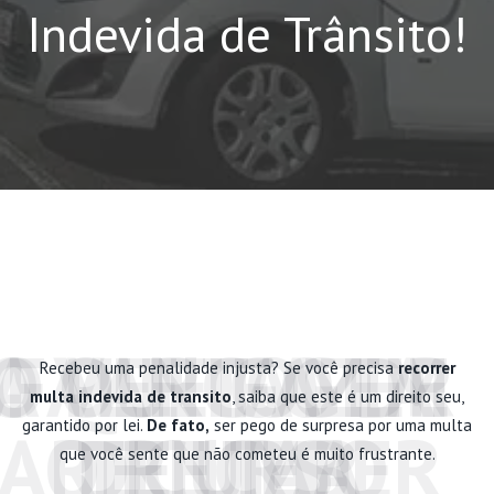
Indevida de Trânsito!
O QUE FAZER
O PERIGO DE
A VANTAGEM
FALE COM A
Recebeu uma penalidade injusta? Se você precisa
recorrer
multa indevida de transito
, saiba que este é um direito seu,
garantido por lei.
De fato,
ser pego de surpresa por uma multa
AO RECEBER
RECURSO
TENTAR
DE UMA
que você sente que não cometeu é muito frustrante.