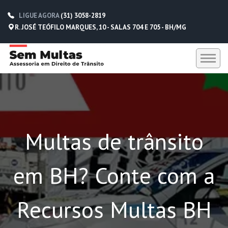
LIGUE AGORA
(31) 3058-2819
R. JOSÉ TEÓFILO MARQUES, 10 - SALAS 704 E 705 - BH/MG
HOME
SEM MULTAS
Multas de trânsito
DEPOIMENTOS
CONTATO
em BH? Conte com a
(31) 3058-2819
(31) 98229-5662
Recursos Multas BH
(31) 98752-0612