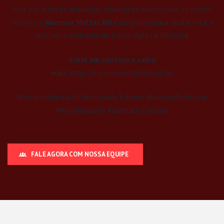
Seja por erros de autuação, sinalização inadequada ou outros
motivos, a
Recursos Multas BH
está pronta para ajudar você a
resolver o problema de forma rápida e eficiente.
Entre em contato e saiba
mais:
https://recursomultasbh.com.br/
#RecursosMultasBH #MultasDeTrânsito #RecursoDeMultas
#BeloHorizonte #DireitoDoTrânsito
FALE AGORA COM NOSSA EQUIPE