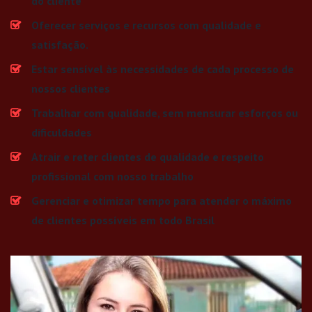
do cliente
Oferecer serviços e recursos com qualidade e
satisfação.
Estar sensível às necessidades de cada processo de
nossos clientes
Trabalhar com qualidade, sem mensurar esforços ou
dificuldades
Atrair e reter clientes de qualidade e respeito
profissional com nosso trabalho
Gerenciar e otimizar tempo para atender o máximo
de clientes possíveis em todo Brasil