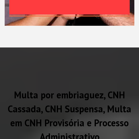
Multa por embriaguez, CNH
Cassada, CNH Suspensa, Multa
em CNH Provisória e Processo
Administrativo