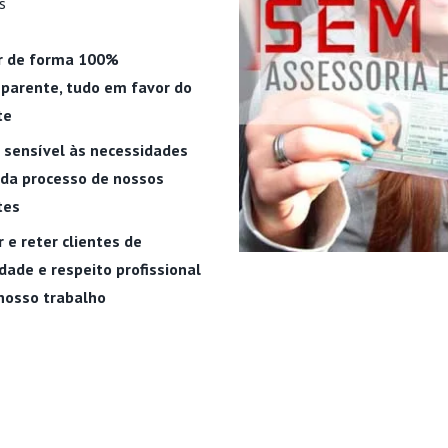
s
r de forma 100%
parente, tudo em favor do
te
 sensível às necessidades
ada processo de nossos
tes
r e reter clientes de
dade e respeito profissional
nosso trabalho