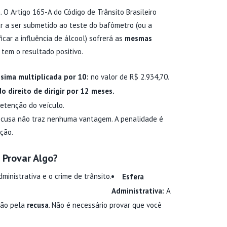
a. O Artigo 165-A do Código de Trânsito Brasileiro
r a ser submetido ao teste do bafômetro (ou a
car a influência de álcool) sofrerá as
mesmas
tem o resultado positivo.
sima multiplicada por 10:
no valor de R$ 2.934,70.
 direito de dirigir por 12 meses.
retenção do veículo.
 recusa não traz nenhuma vantagem. A penalidade é
ção.
 Provar Algo?
ministrativa e o crime de trânsito.
Esfera
Administrativa:
A
são pela
recusa
. Não é necessário provar que você