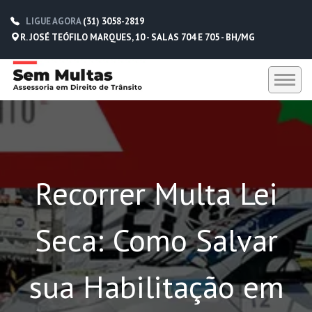
LIGUE AGORA
(31) 3058-2819
R. JOSÉ TEÓFILO MARQUES, 10 - SALAS 704 E 705 - BH/MG
HOME
SEM MULTAS
Recorrer Multa Lei
DEPOIMENTOS
CONTATO
Seca: Como Salvar
(31) 3058-2819
(31) 98229-5662
sua Habilitação em
(31) 98752-0612