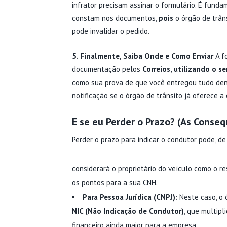
infrator precisam assinar o formulário. É fund
constam nos documentos,
pois
o órgão de trân
pode invalidar o pedido.
5. Finalmente, Saiba Onde e Como Enviar
A fo
documentação pelos
Correios, utilizando o s
como sua prova de que você entregou tudo den
notificação se o órgão de trânsito já oferece a
E se eu Perder o Prazo? (As Conseq
Perder o prazo para indicar o condutor pode, de
considerará o proprietário do veículo como o r
os pontos para a sua CNH.
Para Pessoa Jurídica (CNPJ):
Neste caso, o 
NIC (Não Indicação de Condutor)
, que multipl
financeiro ainda maior para a empresa.