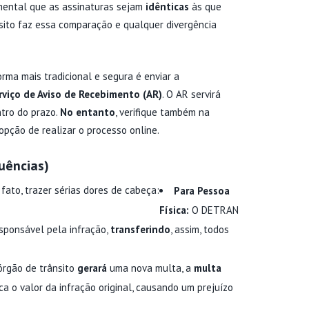
amental que as assinaturas sejam
idênticas
às que
sito faz essa comparação e qualquer divergência
rma mais tradicional e segura é enviar a
erviço de Aviso de Recebimento (AR)
. O AR servirá
tro do prazo.
No entanto
, verifique também na
 opção de realizar o processo online.
uências)
 fato, trazer sérias dores de cabeça:
Para Pessoa
Física:
O DETRAN
esponsável pela infração,
transferindo
, assim, todos
órgão de trânsito
gerará
uma nova multa, a
multa
ica o valor da infração original, causando um prejuízo