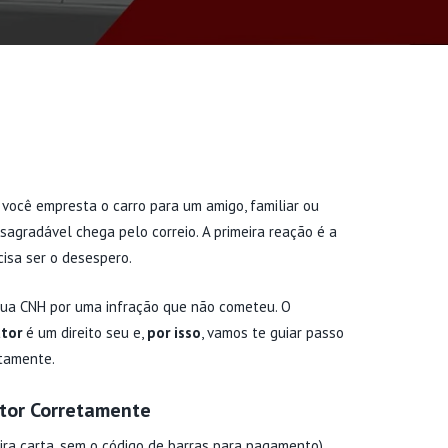
 você empresta o carro para um amigo, familiar ou
sagradável chega pelo correio. A primeira reação é a
cisa ser o desespero.
sua CNH por uma infração que não cometeu. O
ator
é um direito seu e,
por isso
, vamos te guiar passo
etamente.
utor Corretamente
ira carta, sem o código de barras para pagamento),