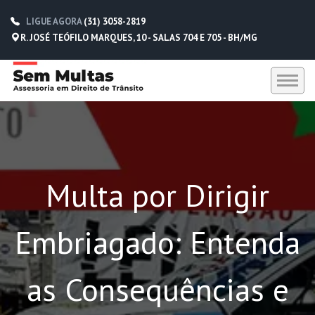
LIGUE AGORA
(31) 3058-2819
R. JOSÉ TEÓFILO MARQUES, 10 - SALAS 704 E 705 - BH/MG
HOME
SEM MULTAS
Multa por Dirigir
DEPOIMENTOS
CONTATO
Embriagado: Entenda
(31) 3058-2819
(31) 98229-5662
as Consequências e
(31) 98752-0612