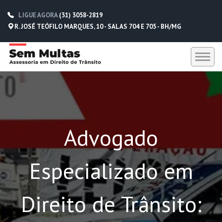
LIGUE AGORA
(31) 3058-2819
R. JOSÉ TEÓFILO MARQUES, 10 - SALAS 704 E 705 - BH/MG
HOME
SEM MULTAS
Advogado
DEPOIMENTOS
CONTATO
Especializado em
(31) 3058-2819
(31) 98229-5662
Direito de Trânsito:
(31) 98752-0612